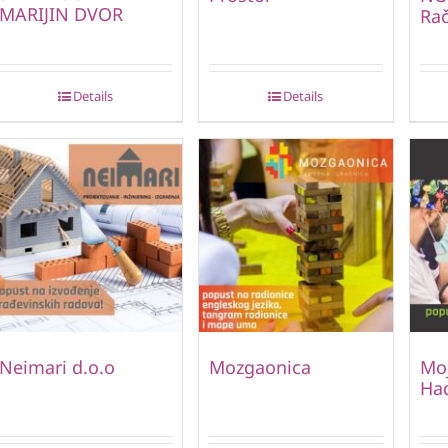
MARIJIN DVOR
Ra
Details
Details
Neimari d.o.o
Mozgaonica
Moj
Ha