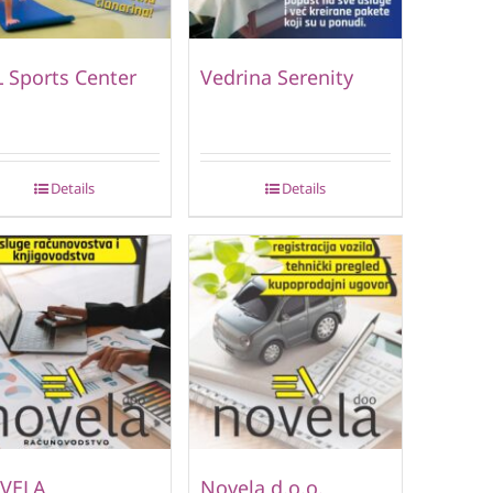
 Sports Center
Vedrina Serenity
Details
Details
VELA
Novela d.o.o.