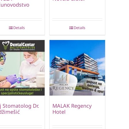
čunovodstvo
Details
Details
 Stomatolog Dr.
MALAK Regency
džimešić
Hotel