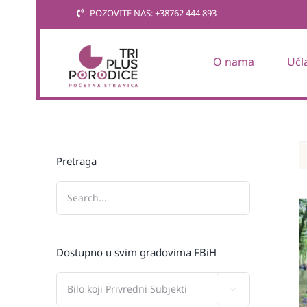
Skip
POZOVITE NAS: +38762 444 893
to
content
O nama
Učl
Pretraga
Dostupno u svim gradovima FBiH
