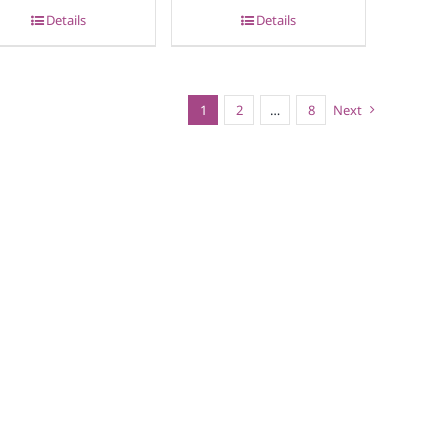
Details
Details
1
2
…
8
Next