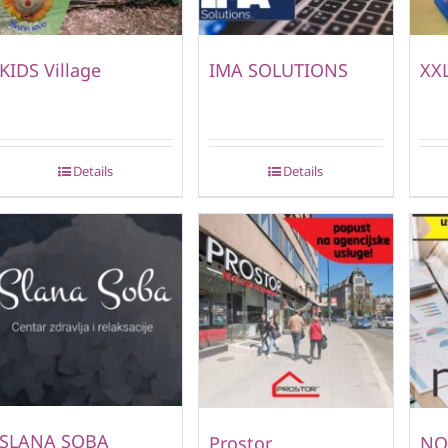
KIDS Village
IMA SOLUTIONS
XXL
Details
Details
SLANA SOBA
Prostor
NO