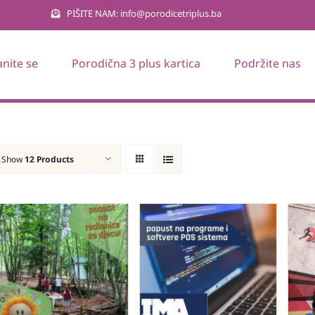
PIŠITE NAM: info@porodicetriplus.ba
anite se
Porodična 3 plus kartica
Podržite nas
Show
12 Products