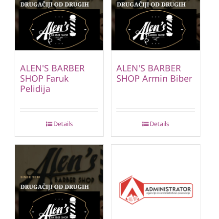
ALEN'S BARBER
ALEN'S BARBER
SHOP Faruk
SHOP Armin Biber
Pelidija
Details
Details