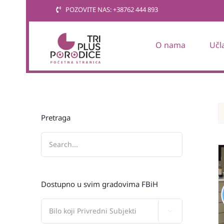
Skip
POZOVITE NAS: +38762 444 893
to
content
O nama
Učl
Pretraga
Dostupno u svim gradovima FBiH
