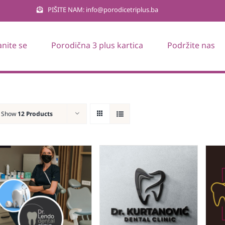
PIŠITE NAM: info@porodicetriplus.ba
anite se
Porodična 3 plus kartica
Podržite nas
Show
12 Products