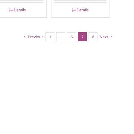
Details
Details
Previous
1
…
6
7
8
Next