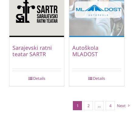
Sarajevski ratni
Autoškola
teatar SARTR
MLADOST
Details
Details
1
2
…
4
Next