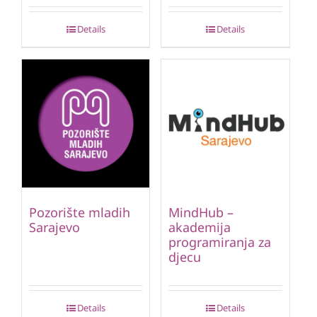
Details
Details
Pozorište mladih
MindHub –
Sarajevo
akademija
programiranja za
djecu
Details
Details