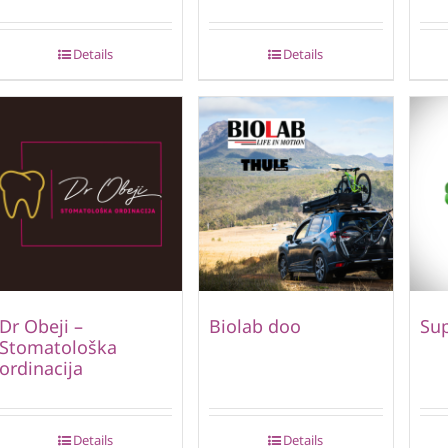
Details
Details
Dr Obeji –
Biolab doo
Su
Stomatološka
ordinacija
Details
Details