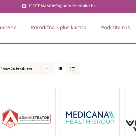
PIŠITE NAM: info@porodicetriplus.ba
anite se
Porodična 3 plus kartica
Podržite nas
Show
24 Products