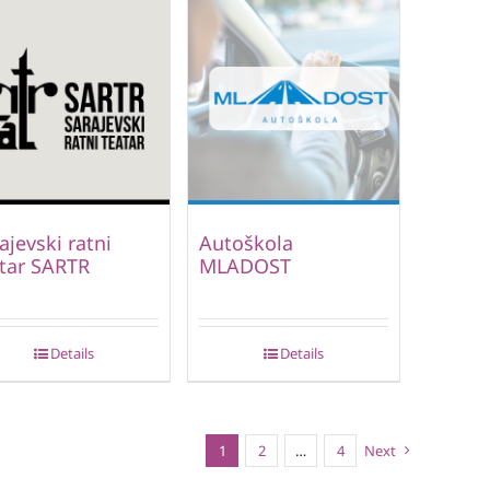
ajevski ratni
Autoškola
tar SARTR
MLADOST
Details
Details
1
2
…
4
Next