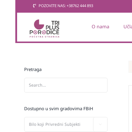
Skip
POZOVITE NAS: +38762 444 893
to
content
O nama
Učl
Pretraga
Dostupno u svim gradovima FBiH
