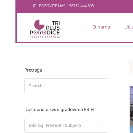
Skip
POZOVITE NAS: +38762 444 893
to
content
O nama
Učl
Pretraga
Dostupno u svim gradovima FBiH
