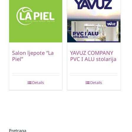
Salon ljepote “La
YAVUZ COMPANY
Piel”
PVC I ALU stolarija
Details
Details
Pretraga