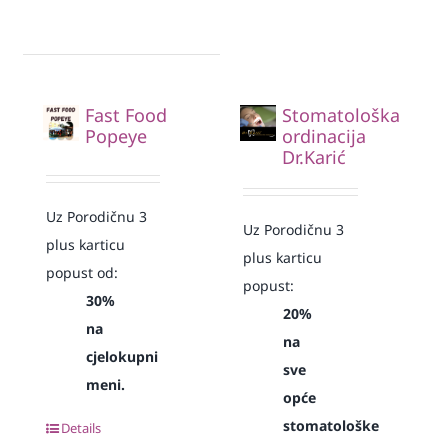
Fast Food
Stomatološka
Popeye
ordinacija
Dr.Karić
Uz Porodičnu 3
Uz Porodičnu 3
plus karticu
plus karticu
popust od:
popust:
30%
20%
na
na
cjelokupni
sve
meni.
opće
stomatološke
Details