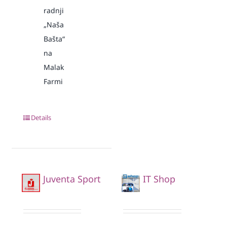
radnji
„Naša
Bašta“
na
Malak
Farmi
Details
Juventa Sport
IT Shop