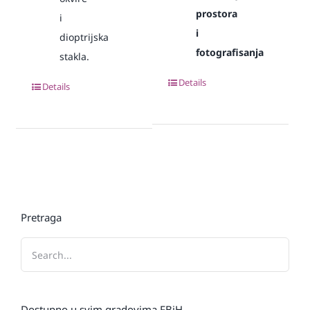
prostora
i
i
dioptrijska
fotografisanja
stakla.
Details
Details
Pretraga
Dostupno u svim gradovima FBiH