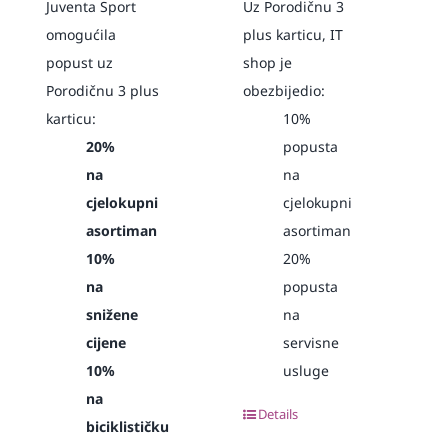
Juventa Sport
Uz Porodičnu 3
omogućila
plus karticu, IT
popust uz
shop je
Porodičnu 3 plus
obezbijedio:
karticu:
10%
20%
popusta
na
na
cjelokupni
cjelokupni
asortiman
asortiman
10%
20%
na
popusta
snižene
na
cijene
servisne
10%
usluge
na
Details
biciklističku