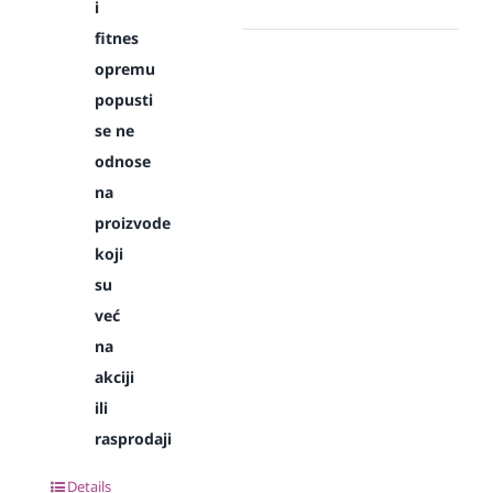
i
fitnes
opremu
popusti
se ne
odnose
na
proizvode
koji
su
već
na
akciji
ili
rasprodaji
Details