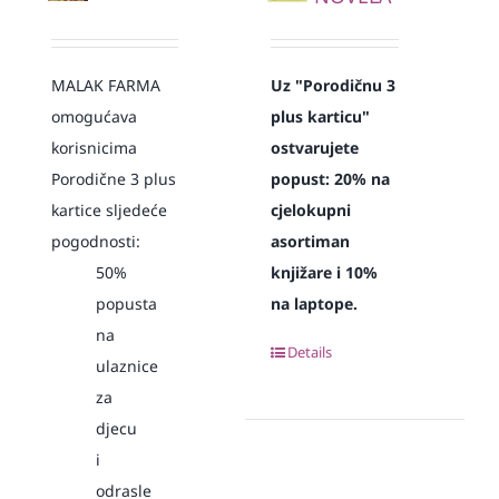
MALAK FARMA
Uz "Porodičnu 3
omogućava
plus karticu"
korisnicima
ostvarujete
Porodične 3 plus
popust:
20% na
kartice sljedeće
cjelokupni
pogodnosti:
asortiman
50%
knjižare i 10%
popusta
na laptope.
na
Details
ulaznice
za
djecu
i
odrasle