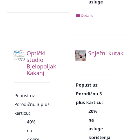
usluge
Details
Optički
Snježni kutak
studio
Bjelopoljak
Kakanj
Popust uz
Porodičnu 3
Popust uz
plus karticu:
Porodičnu 3 plus
20%
karticu:
na
40%
usluge
na
korištenja
okvire