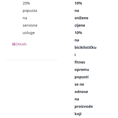
20%
10%
popusta
na
na
snižene
servisne
cijene
usluge
10%
na
Details
biciklističku
i
fitnes
opremu
popusti
se ne
odnose
na
proizvode
koji