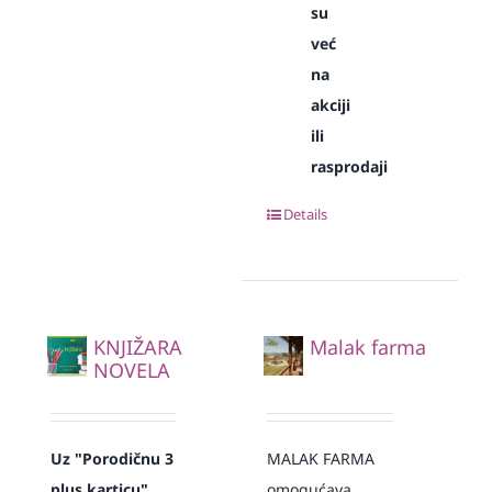
su
već
na
akciji
ili
rasprodaji
Details
KNJIŽARA
Malak farma
NOVELA
Uz "Porodičnu 3
MALAK FARMA
plus karticu"
omogućava