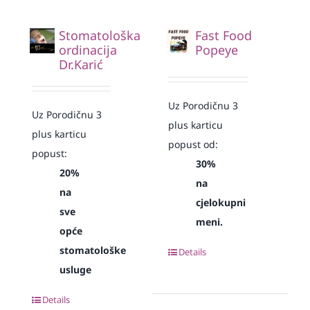
Stomatološka
Fast Food
ordinacija
Popeye
Dr.Karić
Uz Porodičnu 3
Uz Porodičnu 3
plus karticu
plus karticu
popust od:
popust:
30%
20%
na
na
cjelokupni
sve
meni.
opće
stomatološke
Details
usluge
Details