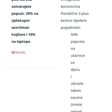
ostvarujete
korisnicima
popust:
20% na
Porodične 3 plus
cjelokupni
kartice sljedeće
asortiman
pogodnosti:
knjižare i 10%
50%
na laptope.
popusta
na
Details
ulaznice
za
djecu
i
odrasle
tokom
sezone
(zimski
period