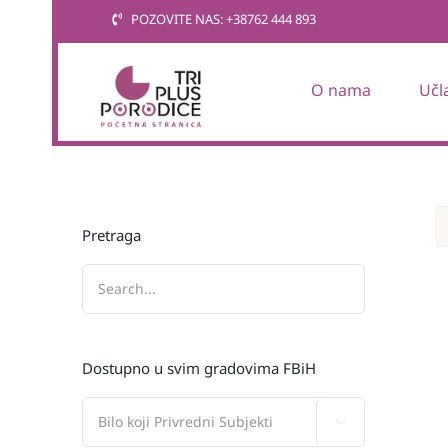
Skip
POZOVITE NAS: +38762 444 893
to
content
O nama
Učl
Pretraga
Dostupno u svim gradovima FBiH
