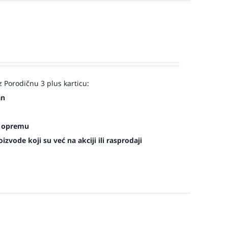
 Porodičnu 3 plus karticu:
an
es opremu
zvode koji su već na akciji ili rasprodaji