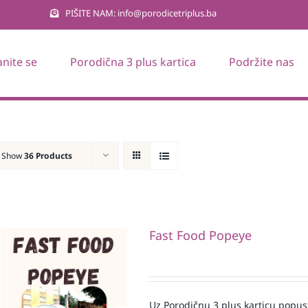
PIŠITE NAM: info@porodicetriplus.ba
anite se
Porodična 3 plus kartica
Podržite nas
Show
36 Products
Fast Food Popeye
Uz Porodičnu 3 plus karticu popus