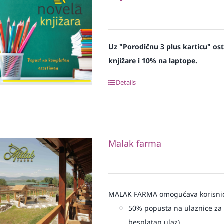
Uz "Porodičnu 3 plus karticu" os
knjižare i 10% na laptope.
Details
Malak farma
MALAK FARMA omogućava korisnicim
50% popusta na ulaznice za 
besplatan ulaz)