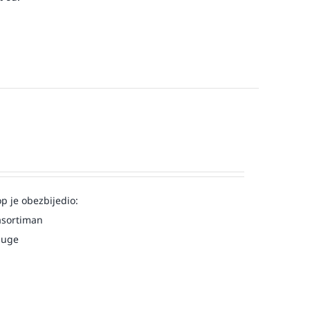
op je obezbijedio:
asortiman
luge