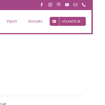
Vijesti
Kontakt
UČLANITE SE
t od: