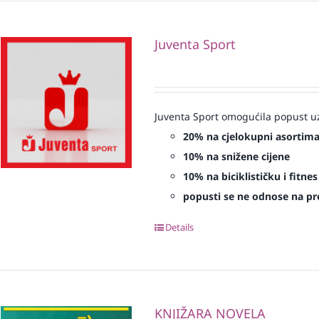
Juventa Sport
Juventa Sport omogućila popust uz
20% na cjelokupni asortim
10% na snižene cijene
10% na biciklističku i fitn
popusti se ne odnose na proi
Details
KNJIŽARA NOVELA