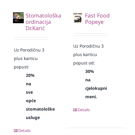
Stomatološka
Fast Food
ordinacija
Popeye
Dr.Karić
Uz Porodičnu 3
Uz Porodičnu 3
plus karticu
plus karticu
popust od:
popust:
30%
20%
na
na
cjelokupni
sve
meni.
opće
stomatološke
Details
usluge
Details