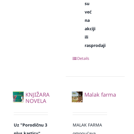
su
već
na
akciji
ili
rasprodaji
Details
KNJIŽARA
Malak farma
NOVELA
Uz "Porodičnu 3
MALAK FARMA
plus karticu"
omogućava