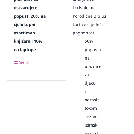
ostvarujete
korisnicima
popust:
20% na
Porodične 3 plus
cjelokupni
kartice sljedeće
asortiman
pogodnosti:
knjižare i 10%
50%
na laptope.
popusta
na
Details
ulaznice
za
djecu
i
odrasle
tokom
sezone
(zimski
period