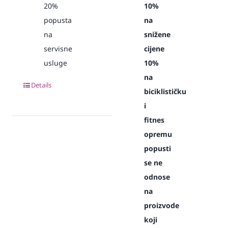
20%
10%
popusta
na
na
snižene
servisne
cijene
usluge
10%
na
Details
biciklističku
i
fitnes
opremu
popusti
se ne
odnose
na
proizvode
koji