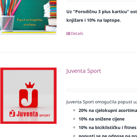
Uz "Porodičnu 3 plus karticu" os
knjižare i 10% na laptope.
Details
Juventa Sport
Juventa Sport omogućila popust uz
20% na cjelokupni asortim
10% na snižene cijene
10% na biciklističku i fitn
popusti se ne odnose na proi