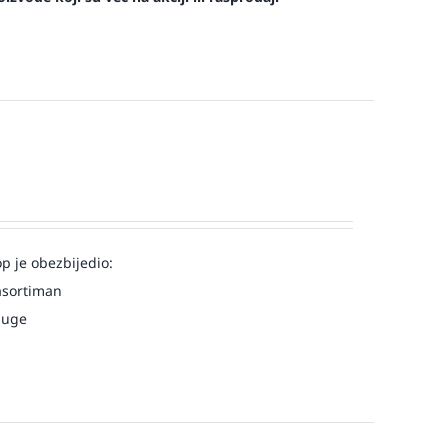
op je obezbijedio:
asortiman
luge