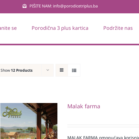
PIŠITE NAM: info@porodicetriplus.ba
anite se
Porodična 3 plus kartica
Podržite nas
Show
12 Products
Malak farma
MALAK FARMA omogućava korisnicim