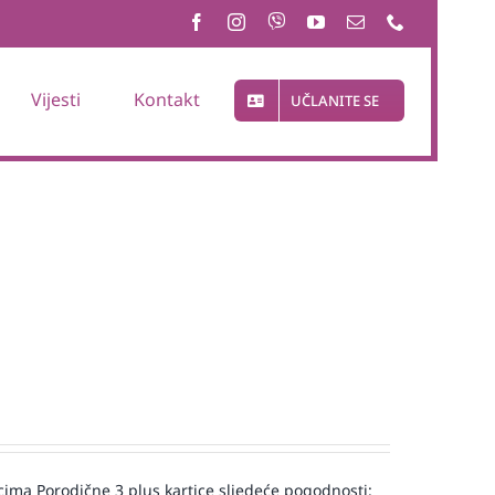
Vijesti
Kontakt
UČLANITE SE
a Porodične 3 plus kartice sljedeće pogodnosti: