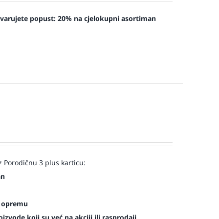
tvarujete popust:
20% na cjelokupni asortiman
 Porodičnu 3 plus karticu:
an
es opremu
zvode koji su već na akciji ili rasprodaji