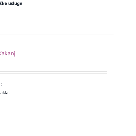
ške usluge
Kakanj
:
akla.