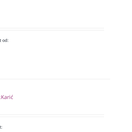
t od:
.Karić
t: