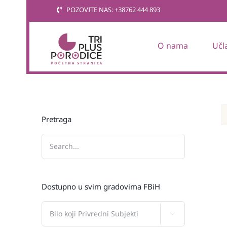
Skip
POZOVITE NAS: +38762 444 893
to
content
O nama
Učl
Pretraga
Dostupno u svim gradovima FBiH
