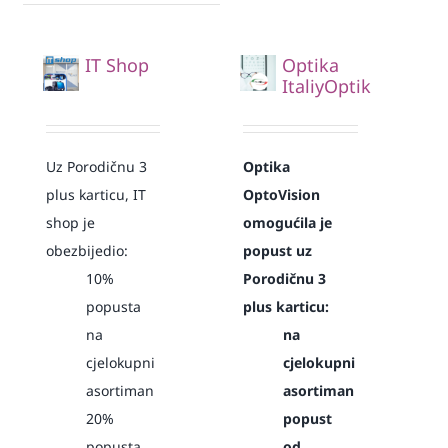
IT Shop
Optika
ItaliyOptik
Uz Porodičnu 3
Optika
plus karticu, IT
OptoVision
shop je
omogućila je
obezbijedio:
popust uz
10%
Porodičnu 3
popusta
plus karticu:
na
na
cjelokupni
cjelokupni
asortiman
asortiman
20%
popust
popusta
od