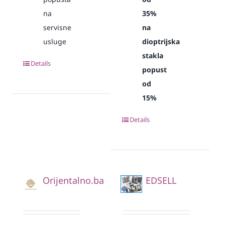
na
35%
servisne
na
usluge
dioptrijska
stakla
Details
popust
od
15%
Details
Orijentalno.ba
EDSELL