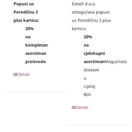
Popust uz
Edsell d.o.o.
Porodičnu 3
omogućava popust
plus karticu:
uz Porodičnu 3 plus
20%
karticu:
na
20%
kompletan
na
asortiman
cjelokupni
proizvoda
asortiman
Mogućnost
dostave
Details
u
cijeloj
BiH.
Details