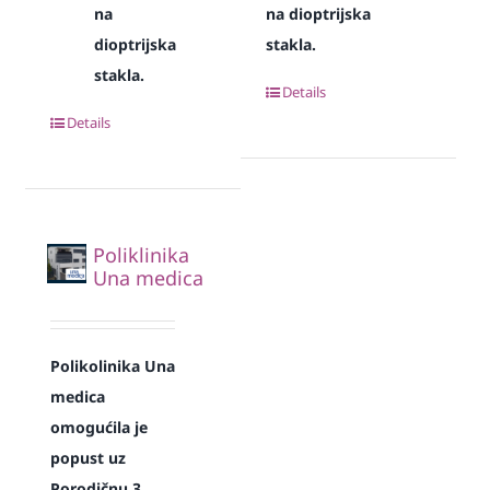
na
na dioptrijska
dioptrijska
stakla.
stakla.
Details
Details
Poliklinika
Una medica
Polikolinika Una
medica
omogućila je
popust uz
Porodičnu 3