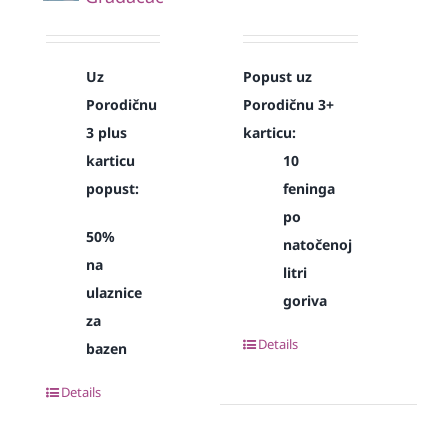
Uz
Popust uz
Porodičnu
Porodičnu 3+
3 plus
karticu:
karticu
10
popust:
feninga
po
50%
natočenoj
na
litri
ulaznice
goriva
za
Details
bazen
Details