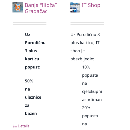
Banja “Ilidža”
IT Shop
Gradačac
Uz
Uz Porodičnu 3
Porodičnu
plus karticu, IT
3 plus
shop je
karticu
obezbijedio:
popust:
10%
popusta
50%
na
na
cjelokupni
ulaznice
asortiman
za
20%
bazen
popusta
na
Details