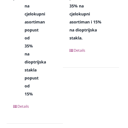
na
35% na
cjelokupni
cjelokupni
asortiman
asortiman i 15%
popust
na dioptrijska
od
stakla.
35%
Details
na
dioptrijska
stakla
popust
od
15%
Details