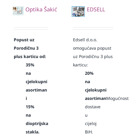
Optika Šakić
EDSELL
Popust uz
Edsell d.o.o.
Porodičnu 3
omogućava popust
plus karticu od:
uz Porodičnu 3 plus
35%
karticu:
na
20%
cjelokupni
na
asortiman
cjelokupni
i
asortiman
Mogućnost
15%
dostave
na
u
dioptrijska
cijeloj
stakla.
BiH.