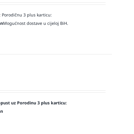
 Porodičnu 3 plus karticu:
an
Mogućnost dostave u cijeloj BiH.
st uz Porodinu 3 plus karticu:
an