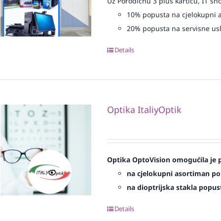
Uz Porodičnu 3 plus karticu, IT sh
10% popusta na cjelokupni 
20% popusta na servisne us
Details
Optika ItaliyOptik
Optika OptoVision omogućila je p
na cjelokupni asortiman p
na dioptrijska stakla popu
Details