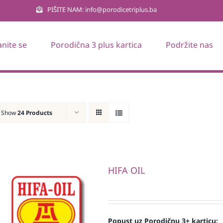
PIŠITE NAM: info@porodicetriplus.ba
anite se
Porodična 3 plus kartica
Podržite nas
Show
24 Products
HIFA OIL
Popust uz Porodičnu 3+ karticu: