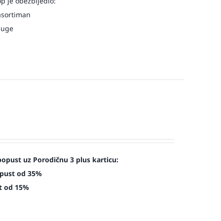
op je obezbijedio:
asortiman
luge
opust uz Porodičnu 3 plus karticu:
opust od 35%
st od 15%