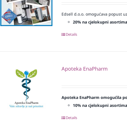
Edsell d.o.o. omogućava popust uz
20% na cjelokupni asortim
Details
Apoteka EnaPharm
Apoteka EnaPharm omogućila popu
10% na cjelokupni asortim
Details