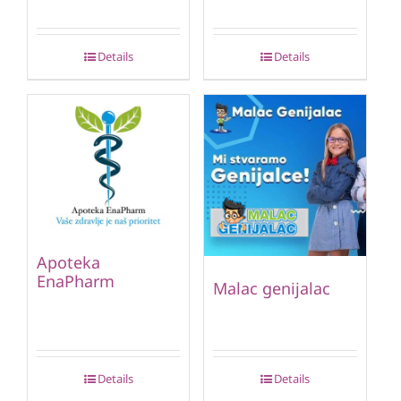
Details
Details
Apoteka
EnaPharm
Malac genijalac
Details
Details