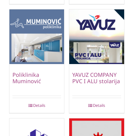
Poliklinika
YAVUZ COMPANY
Muminović
PVC I ALU stolarija
Details
Details