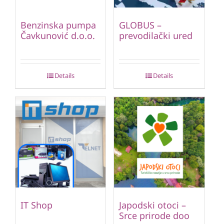
Benzinska pumpa
GLOBUS –
Čavkunović d.o.o.
prevodilački ured
Details
Details
IT Shop
Japodski otoci –
Srce prirode doo