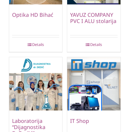
Optika HD Bihać
YAVUZ COMPANY
PVC I ALU stolarija
Details
Details
Laboratorija
IT Shop
“Dijagnostika