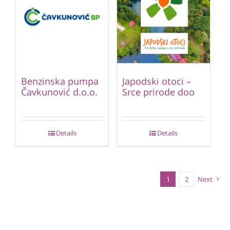
Benzinska pumpa
Japodski otoci –
Čavkunović d.o.o.
Srce prirode doo
Details
Details
1
2
Next