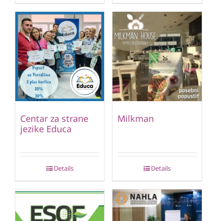
Centar za strane
Milkman
jezike Educa
Details
Details