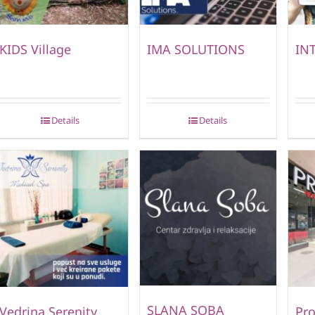
KIDS Village
IMA SOLUTIONS
IN
Details
Details
SLANA SOBA
Vedrina Serenity
Pro