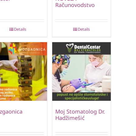
Računovodstvo
Details
Details
zgaonica
Moj Stomatolog Dr.
Hadžimešić