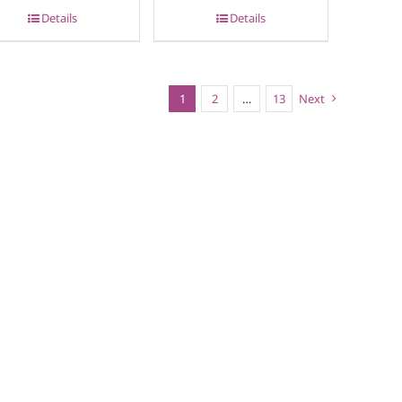
Details
Details
1
2
…
13
Next