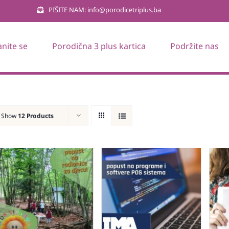
PIŠITE NAM: info@porodicetriplus.ba
anite se
Porodična 3 plus kartica
Podržite nas
Show
12 Products