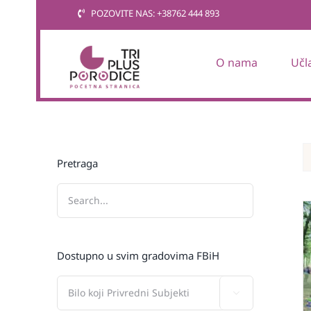
Skip
POZOVITE NAS: +38762 444 893
to
content
O nama
Učl
Pretraga
Dostupno u svim gradovima FBiH
