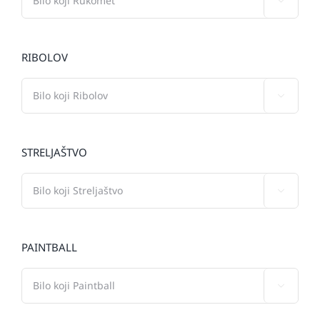

RIBOLOV

STRELJAŠTVO

PAINTBALL
