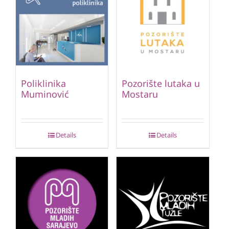
Poliklinika
Pozorište lutaka u
Muminović
Mostaru
Details
Details