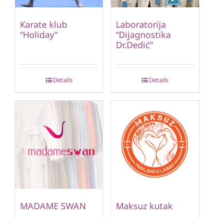
Karate klub
Laboratorija
“Holiday”
“Dijagnostika
Dr.Dedić”
Details
Details
MADAME SWAN
Maksuz kutak