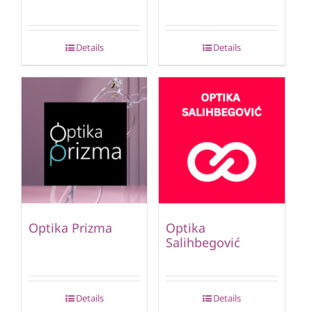
Details
Details
Optika Prizma
Optika
Salihbegović
Details
Details