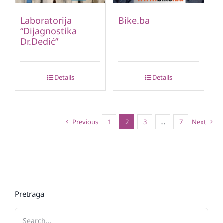
Laboratorija
Bike.ba
“Dijagnostika
Dr.Dedić”
Details
Details
Previous
1
2
3
…
7
Next
Pretraga