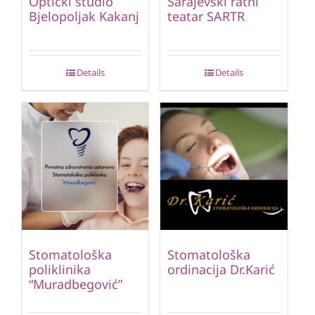
Optički studio
Sarajevski ratni
Bjelopoljak Kakanj
teatar SARTR
Details
Details
Stomatološka
Stomatološka
poliklinika
ordinacija Dr.Karić
“Muradbegović”