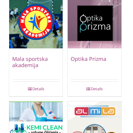
Mala sportska
Optika Prizma
akademija
Details
Details