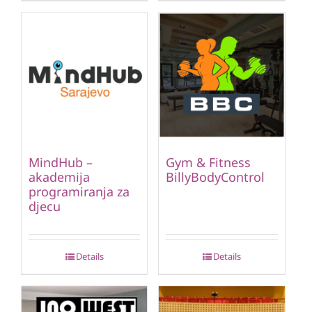
MindHub –
Gym & Fitness
akademija
BillyBodyControl
programiranja za
djecu
Details
Details