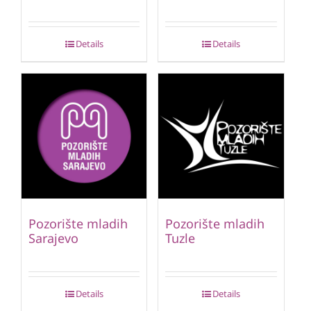
Details
Details
Pozorište mladih
Pozorište mladih
Sarajevo
Tuzle
Details
Details