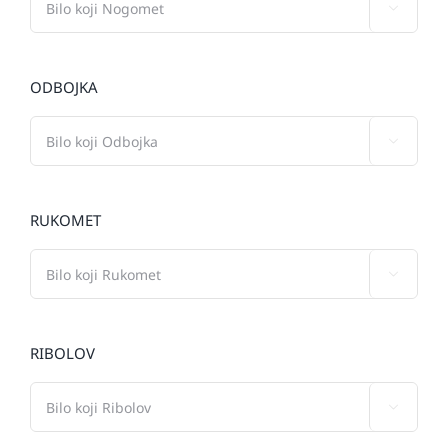

ODBOJKA

RUKOMET

RIBOLOV
