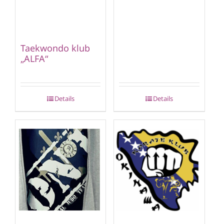
Taekwondo klub
„ALFA“
Details
Details