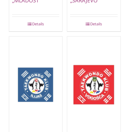
„MLADOST“
„SARAJEVO“
Details
Details