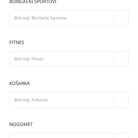
BORILAČKI SPORTOVI

FITNES

KOŠARKA

NOGOMET