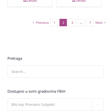
Details
Details
Previous
1
2
3
…
7
Next
Pretraga
Dostupno u svim gradovima FBiH
