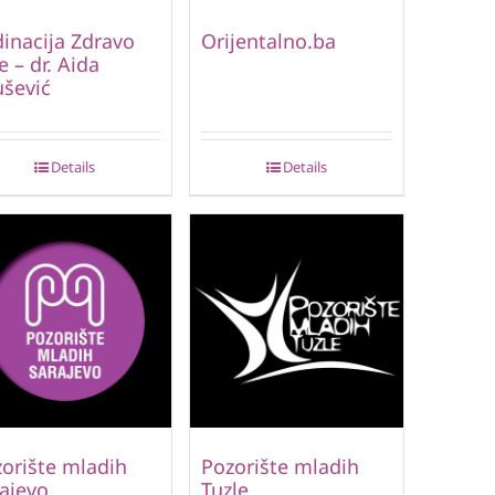
inacija Zdravo
Orijentalno.ba
e – dr. Aida
šević
Details
Details
orište mladih
Pozorište mladih
ajevo
Tuzle