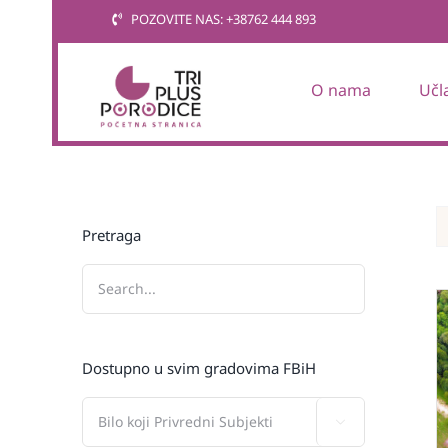
Skip
POZOVITE NAS: +38762 444 893
to
content
O nama
Učl
Pretraga
Dostupno u svim gradovima FBiH
