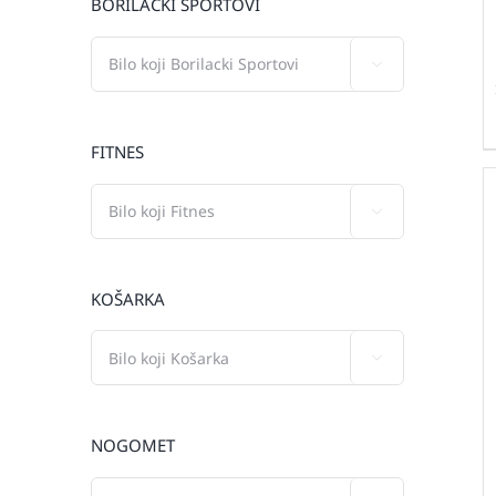
BORILAČKI SPORTOVI

FITNES

KOŠARKA

NOGOMET