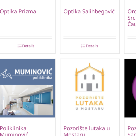
Optika Prizma
Optika Salihbegović
Ord
Src
Čau
Details
Details
Poliklinika
Pozorište lutaka u
Poz
Muminović
Mostaru
Sar