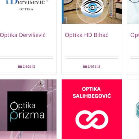
Optika Dervišević
Optika HD Bihać
Opt
Details
Details