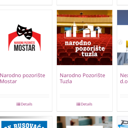
Narodno pozorište
Narodno Pozorište
Nex
Mostar
Tuzla
d.o
Details
Details