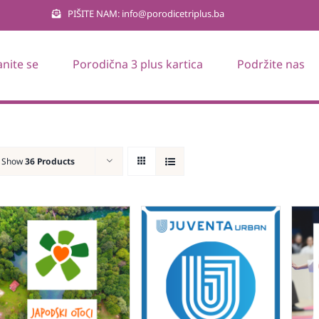
PIŠITE NAM: info@porodicetriplus.ba
anite se
Porodična 3 plus kartica
Podržite nas
Show
36 Products