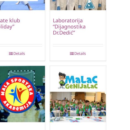
ate klub
Laboratorija
liday”
“Dijagnostika
Dr.Dedić”
Details
Details