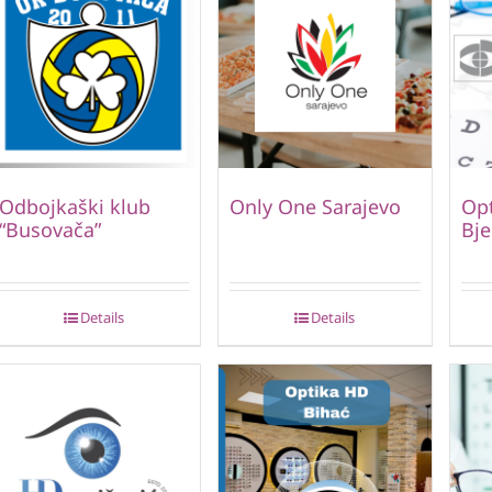
Odbojkaški klub
Only One Sarajevo
Opt
“Busovača”
Bje
Details
Details