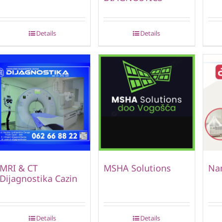
Details
Details
MRI & CT
MSHA Solutions
Nam
Dijagnostika Cazin
Details
Details