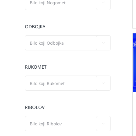

ODBOJKA

RUKOMET

RIBOLOV
