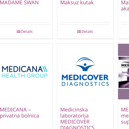
MADAME SWAN
Maksuz kutak
Mal
ak
Details
Details
MEDICANA –
Medicinska
ME
privatna bolnica
laboratorija
me
MEDICOVER
sup
DIAGNOSTICS