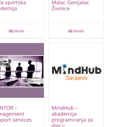
a sportska
Malac Genijalac
ademija
Živinice
Details
Details
NTOR –
MindHub –
nagement
akademija
port services
programiranja za
djecu