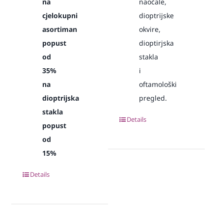
na
naočale,
cjelokupni
dioptrijske
asortiman
okvire,
popust
dioptirjska
od
stakla
35%
i
na
oftamološki
dioptrijska
pregled.
stakla
Details
popust
od
15%
Details