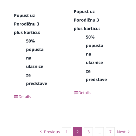
Popust uz
Popust uz
Porodičnu 3
Porodičnu 3
plus karticu:
plus karticu:
50%
50%
popusta
popusta
na
na
ulaznice
ulaznice
za
za
predstave
predstave
Details
Details
Previous
1
2
3
…
7
Next