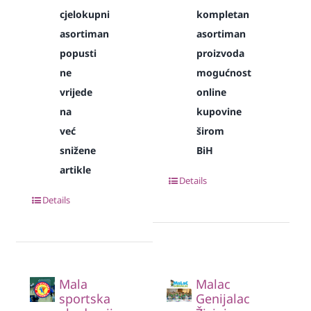
cjelokupni
kompletan
asortiman
asortiman
popusti
proizvoda
ne
mogućnost
vrijede
online
na
kupovine
već
širom
snižene
BiH
artikle
Details
Details
Mala
Malac
sportska
Genijalac