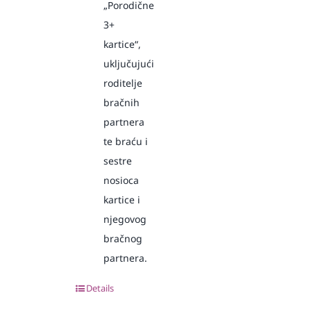
„Porodične
3+
kartice“,
uključujući
roditelje
bračnih
partnera
te braću i
sestre
nosioca
kartice i
njegovog
bračnog
partnera.
Details