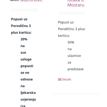
Mostaru
Popust uz
Popust uz
Porodičnu 3
Porodičnu 3 plus
plus karticu:
karticu:
20%
50%
na
na
sve
ulaznice
usluge
za
popusti
predstave
se ne
odnose
Details
na
ljekarska
uvjerenja
(za