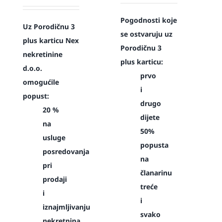
Pogodnosti koje
Uz Porodičnu 3
se ostvaruju uz
plus karticu Nex
Porodičnu 3
nekretinine
plus karticu:
d.o.o.
prvo
omogućile
i
popust:
drugo
20 %
dijete
na
50%
usluge
popusta
posredovanja
na
pri
članarinu
prodaji
treće
i
i
iznajmljivanju
svako
nekretnina.