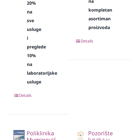
na
20%
kompletan
na
asortiman
sve
proizvoda
usluge
i
Details
preglede
10%
na
laboratorijske
usluge
Details
Poliklinika
Pozorište
Muminović
lutaka u