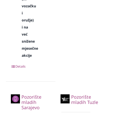
vozačku
i
oružje)
i na
već
snižene
mjesečne
akcije
Details
Pozorište
Pozorište
mladih
mladih Tuzle
Sarajevo