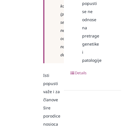
popusti
kose
se ne
(popusti
odnose
se
na
ne
pretrage
odnose
genetike
na
i
dermatologiju)
patologije
Details
Isti
popusti
važe i za
članove
šire
porodice
nosioca