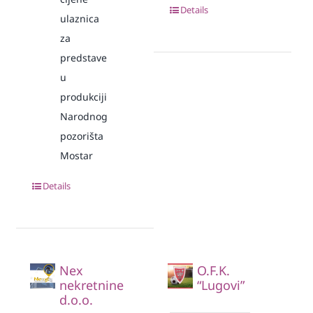
Details
ulaznica
za
predstave
u
produkciji
Narodnog
pozorišta
Mostar
Details
Nex
O.F.K.
nekretnine
“Lugovi”
d.o.o.