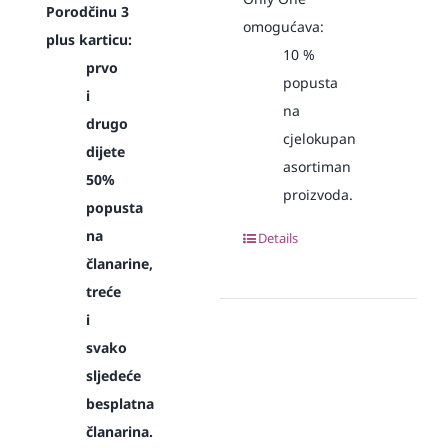
Porodčinu 3
omogućava:
plus karticu:
10
%
prvo
popusta
i
na
drugo
cjelokupan
dijete
asortiman
50%
proizvoda.
popusta
na
Details
članarine,
treće
i
svako
sljedeće
besplatna
članarina.