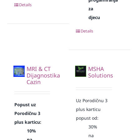
Details
za
djecu
Details
MRI & CT
MSHA
Dijagnostika
Solutions
Cazin
Uz Porodičnu 3
Popust uz
plus karticu
Porodičnu 3
popust od:
plus karticu:
30%
10%
na
na