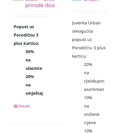
prirode doo
Juventa Urban
Popust uz
omogućila
Porodičnu 3
popust uz
plus karticu:
Porodičnu 3 plus
50%
karticu:
na
20%
ulaznice
na
20%
cjelokupni
na
asortiman
smještaj
10%
na
Details
snižene
cijene
10%