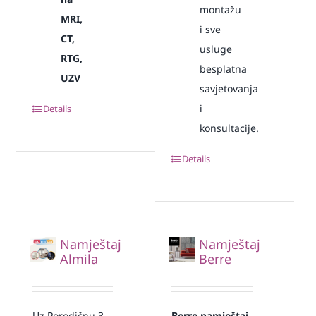
montažu
MRI,
i sve
CT,
usluge
RTG,
besplatna
UZV
savjetovanja
i
Details
konsultacije.
Details
Namještaj
Namještaj
Almila
Berre
Uz Porodičnu 3
Berre namještaj