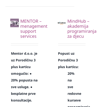
MENTOR –
MindHub –
menagement
akademija
support
programiranja
services
za djecu
Mentor d.o.o. je
Popust uz
uz Porodičnu 3
Porodičnu 3
plus karticu
plus karticu:
omogućio:
●
20%
20% popusta na
na
sve usluge.
●
sve
besplatne prve
redovne
konsultacije.
kurseve
progamiranja