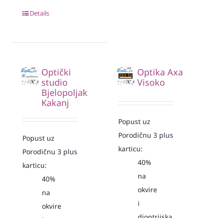
Details
Optički
Optika Axa
studio
Visoko
Bjelopoljak
Kakanj
Popust uz
Porodičnu 3 plus
Popust uz
karticu:
Porodičnu 3 plus
40%
karticu:
na
40%
okvire
na
i
okvire
dioptrijska