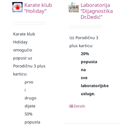
Karate klub
Laboratorija
“Holiday”
“Dijagnostika
Dr.Dedić”
Karate klub
Uz Porodičnu 3
Holiday
plus karticu:
omogućio
20%
popust uz
popusta
Porodičnu 3 plus
na
karticu:
sve
prvo
laboratorijske
i
usluge.
drugo
dijete
Details
50%
popusta