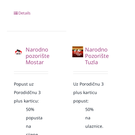
Details
Narodno
Narodno
pozorište
Pozorište
Mostar
Tuzla
Popust uz
Uz Porodičnu 3
Porodidčnu 3
plus karticu
plus karticu:
popust:
50%
50%
popusta
na
na
ulaznice.
cijene