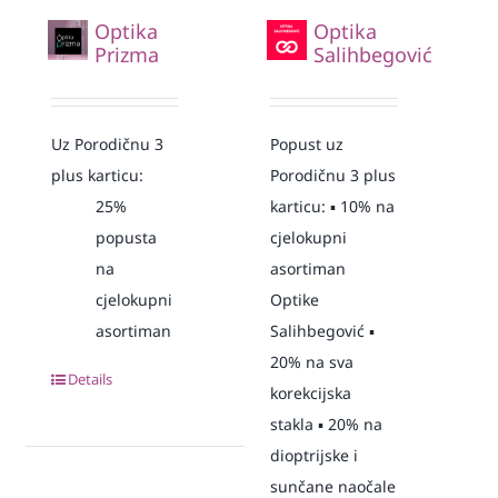
Optika
Optika
Prizma
Salihbegović
Uz Porodičnu 3
Popust uz
plus karticu:
Porodičnu 3 plus
25%
karticu: ▪️ 10% na
popusta
cjelokupni
na
asortiman
cjelokupni
Optike
asortiman
Salihbegović ▪️
20% na sva
Details
korekcijska
stakla ▪️ 20% na
dioptrijske i
sunčane naočale