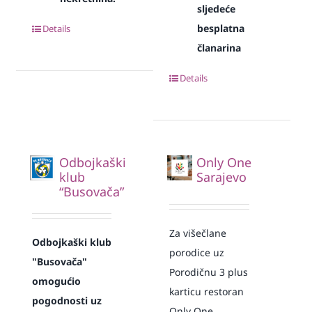
sljedeće
besplatna
Details
članarina
Details
Odbojkaški
Only One
klub
Sarajevo
“Busovača”
Za višečlane
Odbojkaški klub
porodice uz
"Busovača"
Porodičnu 3 plus
omogućio
karticu restoran
pogodnosti uz
Only One