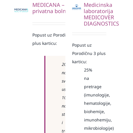
MEDICANA –
Medicinska
privatna bolnica
laboratorija
MEDICOVER
DIAGNOSTICS
Popust uz Porodičnu 3
plus karticu:
Popust uz
Porodičnu 3 plus
karticu:
20%
25%
na
na
sve
pretrage
usluge
(imunologije,
10%
hematologije,
na
biohemije,
stomatologiju
imunohemiju,
i
mikrobiologije)
transplataciju