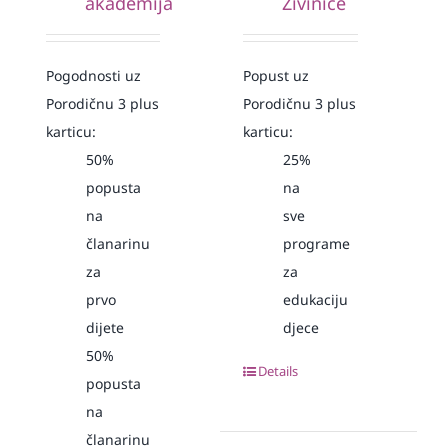
akademija
Živinice
Pogodnosti uz
Popust uz
Porodičnu 3 plus
Porodičnu 3 plus
karticu:
karticu:
50%
25%
popusta
na
na
sve
članarinu
programe
za
za
prvo
edukaciju
dijete
djece
50%
Details
popusta
na
članarinu