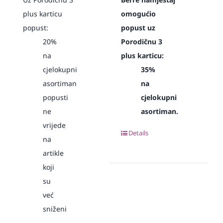
plus karticu
omogućio
popust:
popust uz
20%
Porodičnu 3
na
plus karticu:
cjelokupni
35%
asortiman
na
popusti
cjelokupni
ne
asortiman.
vrijede
Details
na
artikle
koji
su
već
sniženi