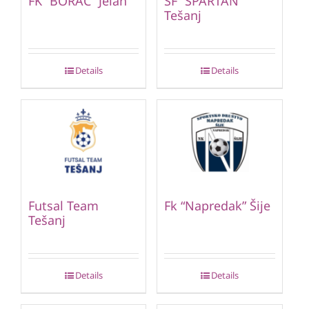
FK “BORAC” Jelah
ŠF “SPARTAN”
Tešanj
Details
Details
Futsal Team
Fk “Napredak” Šije
Tešanj
Details
Details