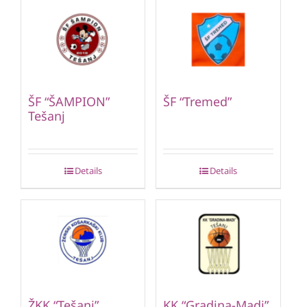
ŠF “ŠAMPION”
ŠF “Tremed”
Tešanj
Details
Details
ŽKK “Tešanj”
KK “Gradina-Madi”