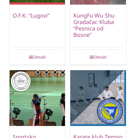
O.F.K. “Lugovi”
KungFu Wu Shu
Gradačac Kluba
“Pesnica od
Bosne”
Details
Details
Sportsko
Karate klub Tempo