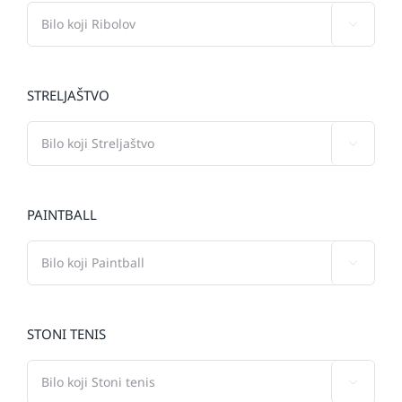

STRELJAŠTVO

PAINTBALL

STONI TENIS
