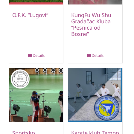
O.F.K. “Lugovi”
KungFu Wu Shu
Gradačac Kluba
“Pesnica od
Bosne”
Details
Details
Sportsko
Karate klub Tempo