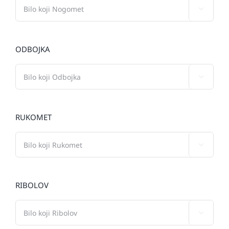

ODBOJKA

RUKOMET

RIBOLOV
