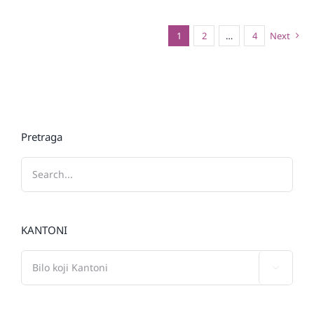
1
2
…
4
Next
Pretraga
KANTONI
