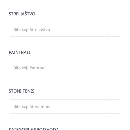
STRELJAŠTVO

PAINTBALL

STONI TENIS

KATEGORIJE PROIZVODA