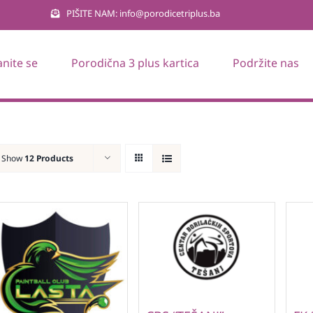
PIŠITE NAM: info@porodicetriplus.ba
anite se
Porodična 3 plus kartica
Podržite nas
Show
12 Products