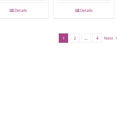
Details
Details
1
2
…
4
Next