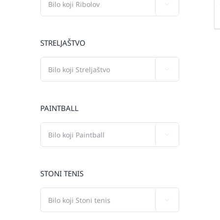

STRELJAŠTVO

PAINTBALL

STONI TENIS
