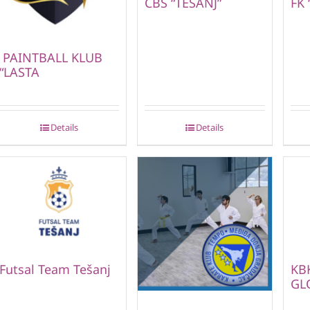
CBS “TEŠANJ”
FK 
PAINTBALL KLUB
“LASTA
Details
Details
Futsal Team Tešanj
KB
GL