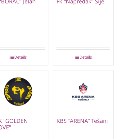
“BORAC” Jelah
Fk “Napredak” Šije
Details
Details
K “GOLDEN
KBS “ARENA” Tešanj
OVE”