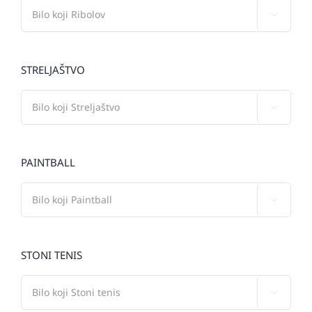

STRELJAŠTVO

PAINTBALL

STONI TENIS
