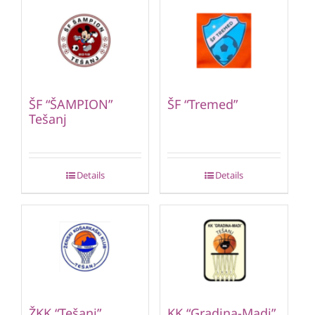
ŠF “ŠAMPION”
ŠF “Tremed”
Tešanj
Details
Details
ŽKK “Tešanj”
KK “Gradina-Madi”