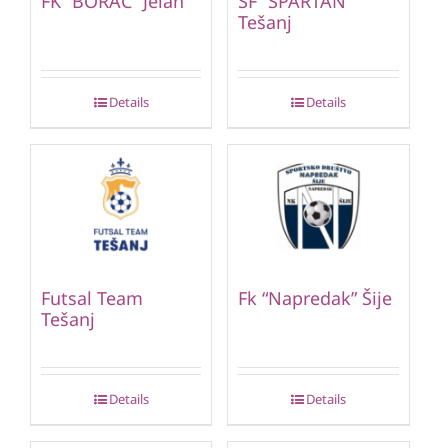
FK “BORAC” Jelah
ŠF “SPARTAN”
Tešanj
Details
Details
Futsal Team
Fk “Napredak” Šije
Tešanj
Details
Details