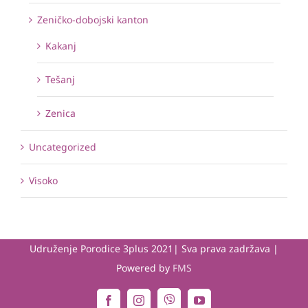
Zeničko-dobojski kanton
Kakanj
Tešanj
Zenica
Uncategorized
Visoko
Udruženje Porodice 3plus 2021| Sva prava zadržava |
Powered by
FMS
Viber
Facebook
Instagram
YouTube