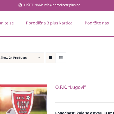
PIŠITE NAM: info@porodicetriplus.ba
anite se
Porodična 3 plus kartica
Podržite nas
Show
24 Products
O.F.K. “Lugovi”
Pogodnosti koje se ostvaruju uz 