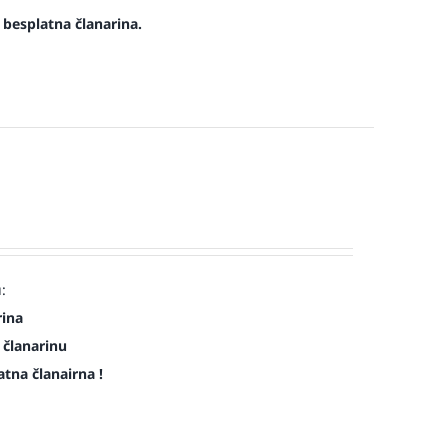
e besplatna članarina.
:
rina
 članarinu
atna članairna !