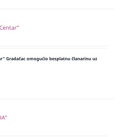
“Centar”
ar" Gradačac omogućio besplatnu članarinu uz
DA”