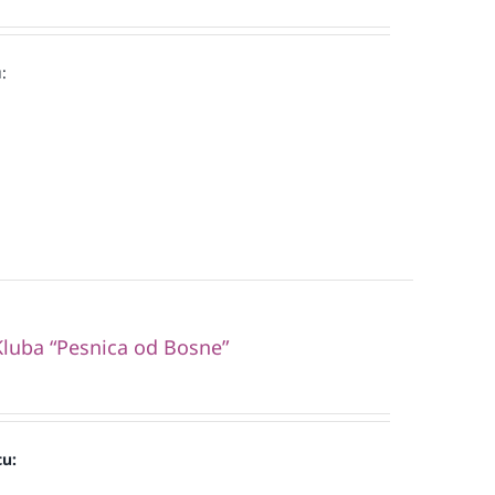
:
luba “Pesnica od Bosne”
cu: