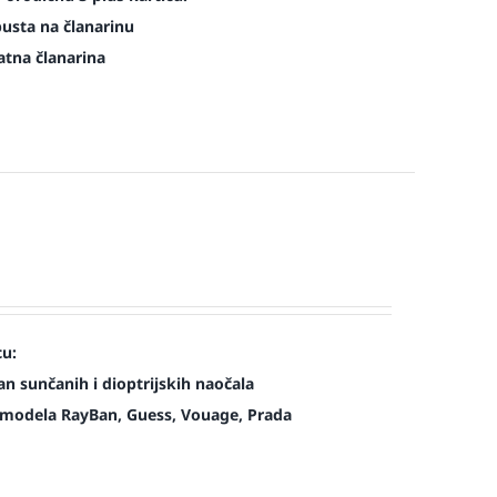
pusta na članarinu
atna članarina
cu:
n sunčanih i dioptrijskih naočala
modela RayBan, Guess, Vouage, Prada