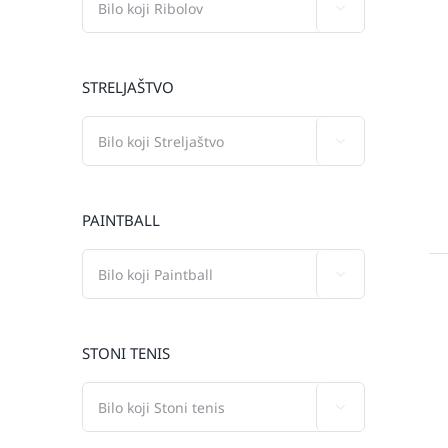

STRELJAŠTVO

PAINTBALL

STONI TENIS
