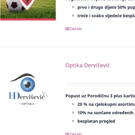
prvo i drugo dijete 50% po
treće i svako sljedeće bespl
Details
Optika Dervišević
Popust uz Porodičnu 3 plus karti
20 % na cjelokupni asortima
10% na sunčane određenih 
besplatan pregled
Details