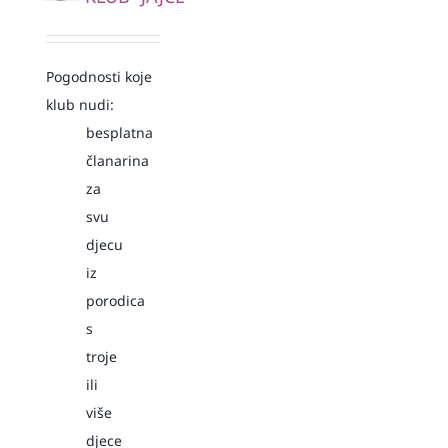
Pogodnosti koje
klub nudi:
besplatna
članarina
za
svu
djecu
iz
porodica
s
troje
ili
više
djece