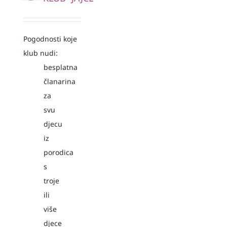
Pogodnosti koje
klub nudi:
besplatna
članarina
za
svu
djecu
iz
porodica
s
troje
ili
više
djece