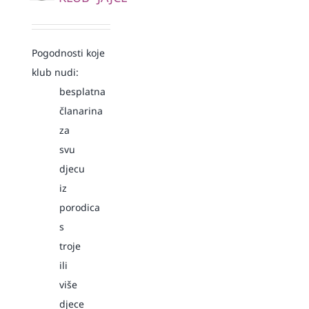
Pogodnosti koje
klub nudi:
besplatna
članarina
za
svu
djecu
iz
porodica
s
troje
ili
više
djece