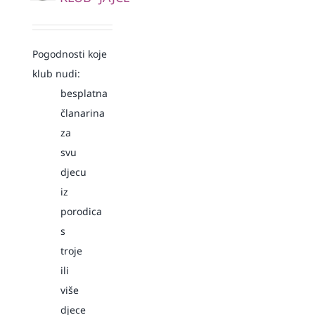
Pogodnosti koje
klub nudi:
besplatna
članarina
za
svu
djecu
iz
porodica
s
troje
ili
više
djece