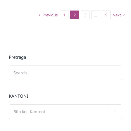
Previous
1
2
3
…
9
Next
Pretraga
KANTONI
