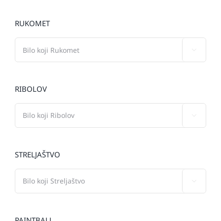
RUKOMET

RIBOLOV

STRELJAŠTVO

PAINTBALL