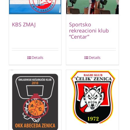
KBS ZMAJ
Sportsko
rekreacioni klub
“Centar”
Details
Details