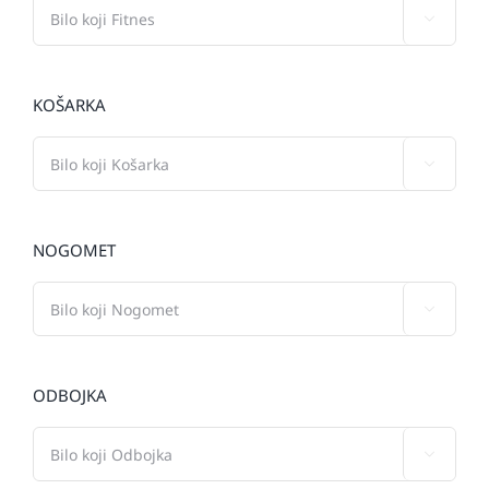

KOŠARKA

NOGOMET

ODBOJKA
