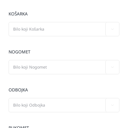
KOŠARKA

NOGOMET

ODBOJKA

RUKOMET