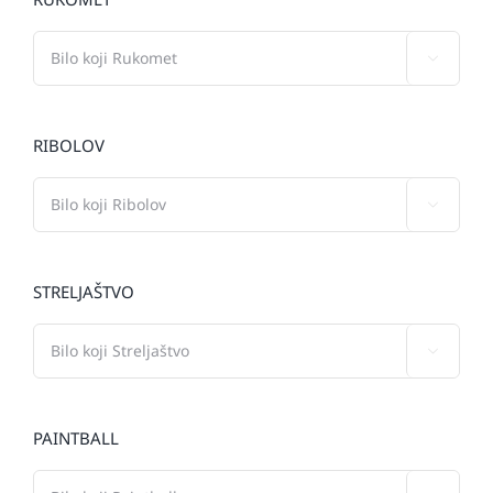

RIBOLOV

STRELJAŠTVO

PAINTBALL