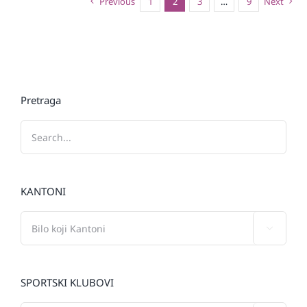
Previous
1
2
3
…
9
Next
Pretraga
KANTONI

SPORTSKI KLUBOVI