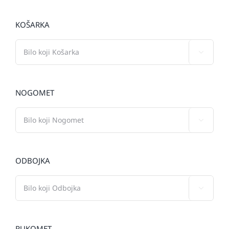
KOŠARKA

NOGOMET

ODBOJKA

RUKOMET