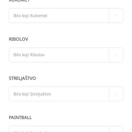

RIBOLOV

STRELJAŠTVO

PAINTBALL