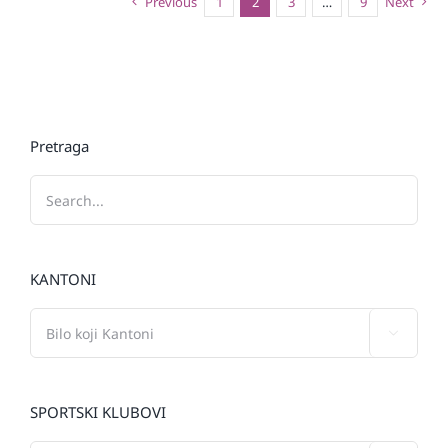
Previous
1
2
3
…
9
Next
Pretraga
KANTONI

SPORTSKI KLUBOVI