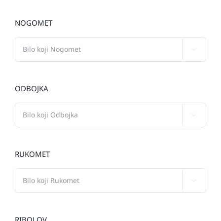
NOGOMET

ODBOJKA

RUKOMET

RIBOLOV