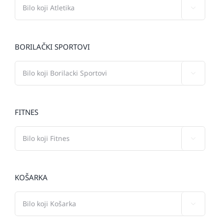

BORILAČKI SPORTOVI

FITNES

KOŠARKA
