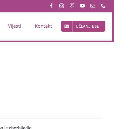
Vijesti
Kontakt
UČLANITE SE
op je obezbijedio: