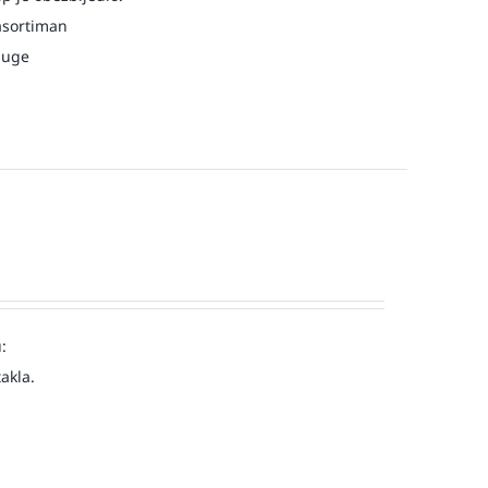
asortiman
luge
:
akla.