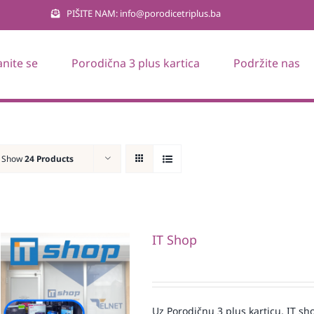
PIŠITE NAM: info@porodicetriplus.ba
anite se
Porodična 3 plus kartica
Podržite nas
Show
24 Products
IT Shop
Uz Porodičnu 3 plus karticu, IT sh