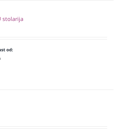
stolarija
st od:
n