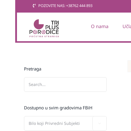
Skip
POZOVITE NAS: +38762 444 893
to
content
O nama
Učl
Pretraga
Dostupno u svim gradovima FBiH
