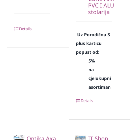
PVC I ALU
stolarija
Details
Uz Porodičnu 3
plus karticu
popust od:
5%
na
cjelokupni
asortiman
Details
Optika Axa
IT Shop