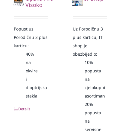
Visoko
Popust uz
Uz Porodičnu 3
Porodičnu 3 plus
plus karticu, IT
karticu:
shop je
40%
obezbijedio:
na
10%
okvire
popusta
i
na
dioptrijska
cjelokupni
stakla.
asortiman
20%
Details
popusta
na
servisne