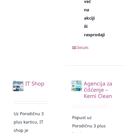
već
na
akciji
ili
rasprodaji
Details
IT Shop
Agencija za
čišćenje –
Kemi Clean
Uz Porodičnu 3
Popust uz
plus karticu, IT
Porodičnu 3 plus
shop je