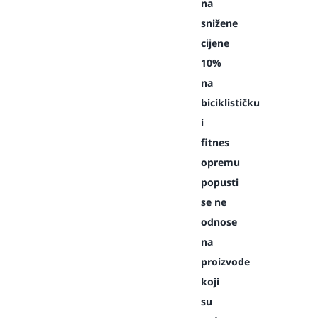
na
snižene
cijene
10%
na
biciklističku
i
fitnes
opremu
popusti
se ne
odnose
na
proizvode
koji
su