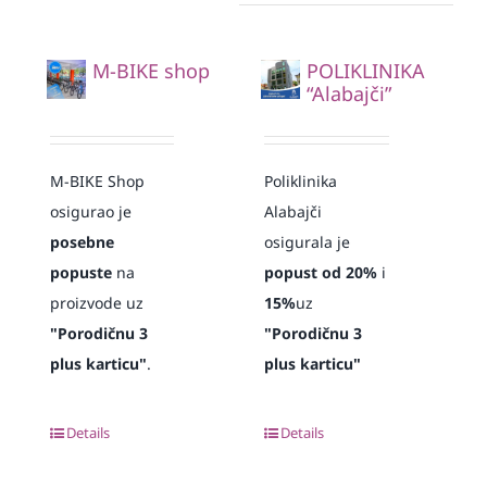
M-BIKE shop
POLIKLINIKA
“Alabajči”
M-BIKE Shop
Poliklinika
osigurao je
Alabajči
posebne
osigurala je
popuste
na
popust od 20%
i
proizvode uz
15%
uz
"Porodičnu 3
"Porodičnu 3
plus karticu"
.
plus karticu"
Details
Details