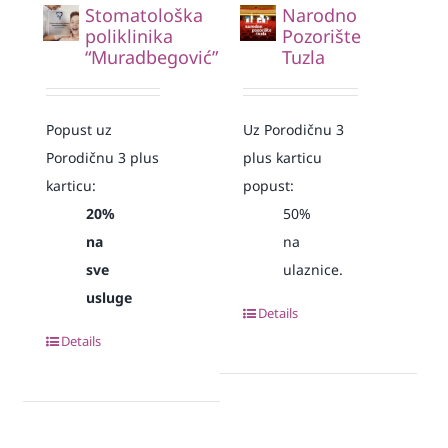
Stomatološka
Narodno
poliklinika
Pozorište
“Muradbegović”
Tuzla
Popust uz
Uz Porodičnu 3
Porodičnu 3 plus
plus karticu
karticu:
popust:
20%
50%
na
na
sve
ulaznice.
usluge
Details
Details