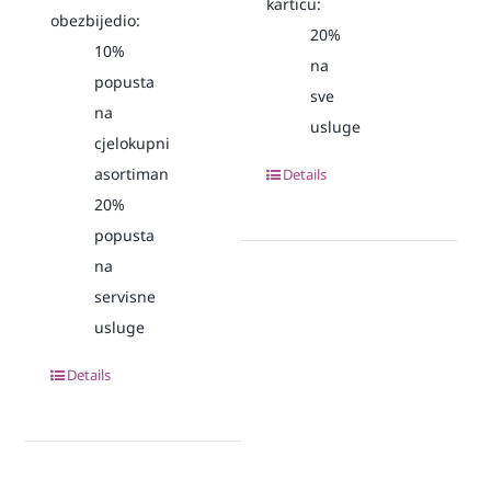
karticu:
obezbijedio:
20%
10%
na
popusta
sve
na
usluge
cjelokupni
asortiman
Details
20%
popusta
na
servisne
usluge
Details