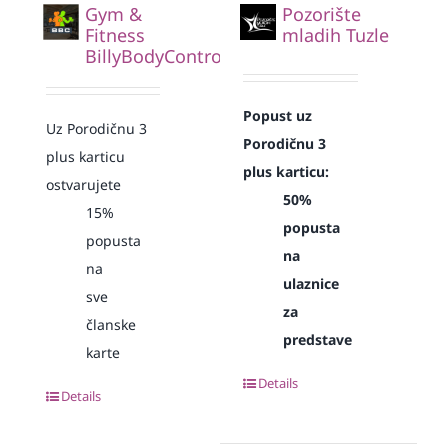
Gym &
Pozorište
Fitness
mladih Tuzle
BillyBodyControl
Popust uz
Uz Porodičnu 3
Porodičnu 3
plus karticu
plus karticu:
ostvarujete
50%
15%
popusta
popusta
na
na
ulaznice
sve
za
članske
predstave
karte
Details
Details