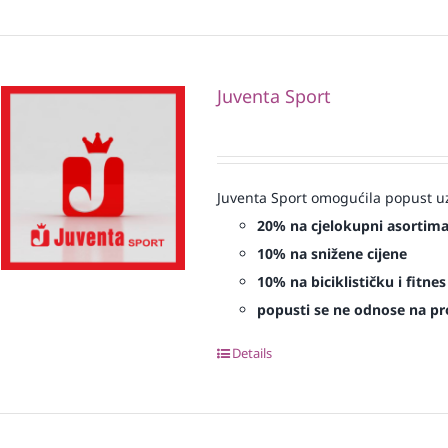
Juventa Sport
Juventa Sport omogućila popust uz
20% na cjelokupni asortim
10% na snižene cijene
10% na biciklističku i fitn
popusti se ne odnose na proi
Details