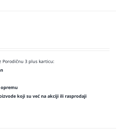
 Porodičnu 3 plus karticu:
an
es opremu
zvode koji su već na akciji ili rasprodaji