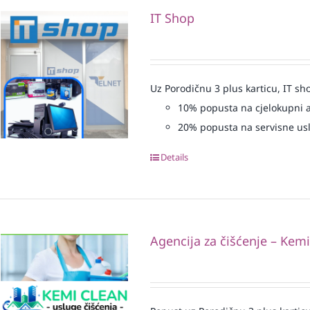
IT Shop
Uz Porodičnu 3 plus karticu, IT sh
10% popusta na cjelokupni 
20% popusta na servisne us
Details
Agencija za čišćenje – Kem