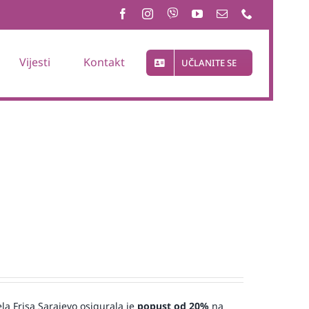
Vijesti
Kontakt
UČLANITE SE
ela Frisa Sarajevo osigurala je
popust od 20%
na