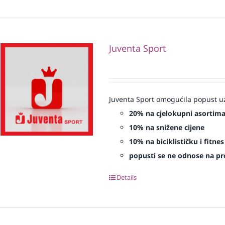
Juventa Sport
Juventa Sport omogućila popust uz
20% na cjelokupni asortim
10% na snižene cijene
10% na biciklističku i fitn
popusti se ne odnose na proi
Details