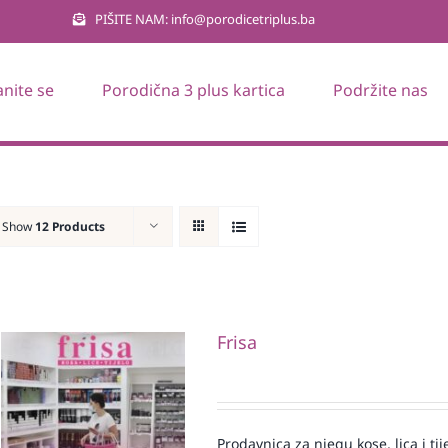
PIŠITE NAM: info@porodicetriplus.ba
anite se
Porodična 3 plus kartica
Podržite nas
Show
12 Products
Frisa
Prodavnica za njegu kose, lica i tij