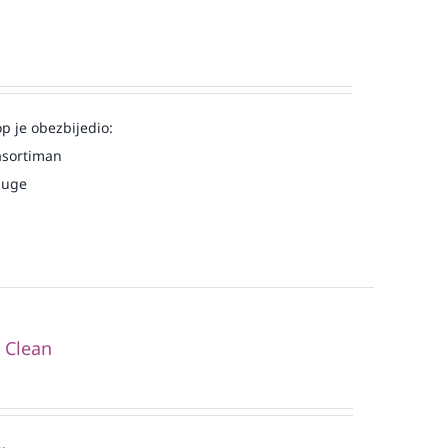
op je obezbijedio:
asortiman
luge
i Clean