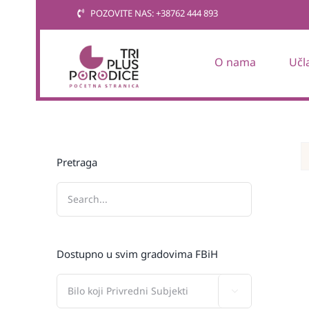
Skip
POZOVITE NAS: +38762 444 893
to
content
O nama
Učl
Pretraga
Dostupno u svim gradovima FBiH
