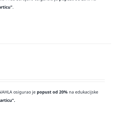
rticu"
.
a NAHLA osigurao je
popust od 20%
na edukacijske
articu".