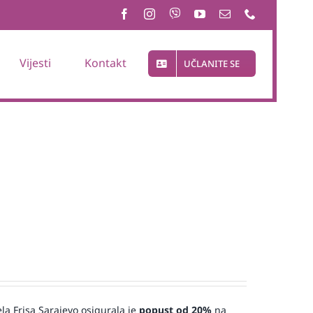
Vijesti
Kontakt
UČLANITE SE
ela Frisa Sarajevo osigurala je
popust od 20%
na