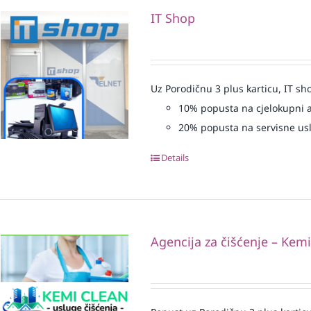
IT Shop
Uz Porodičnu 3 plus karticu, IT sh
10% popusta na cjelokupni 
20% popusta na servisne us
Details
Agencija za čišćenje – Kem