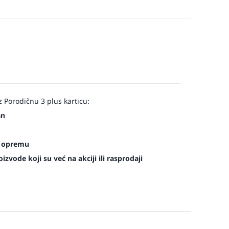
 Porodičnu 3 plus karticu:
an
es opremu
zvode koji su već na akciji ili rasprodaji