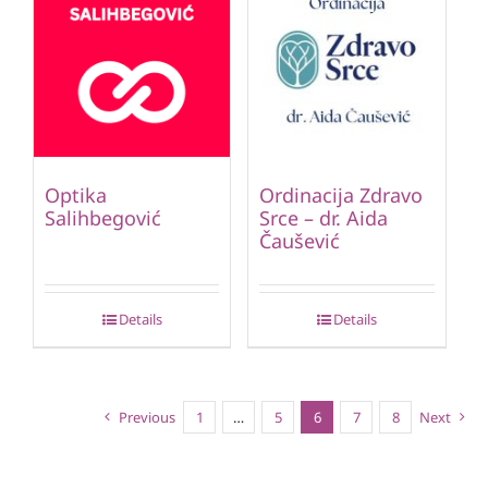
Optika
Ordinacija Zdravo
Salihbegović
Srce – dr. Aida
Čaušević
Details
Details
Previous
1
…
5
6
7
8
Next