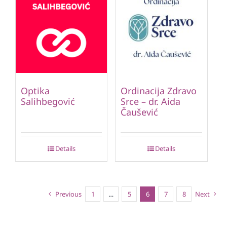
Optika
Ordinacija Zdravo
Salihbegović
Srce – dr. Aida
Čaušević
Details
Details
Previous
1
…
5
6
7
8
Next