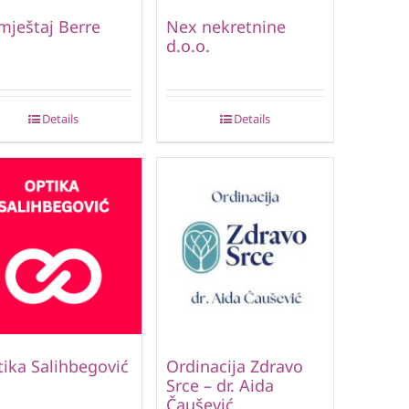
ještaj Berre
Nex nekretnine
d.o.o.
Details
Details
ika Salihbegović
Ordinacija Zdravo
Srce – dr. Aida
Čaušević