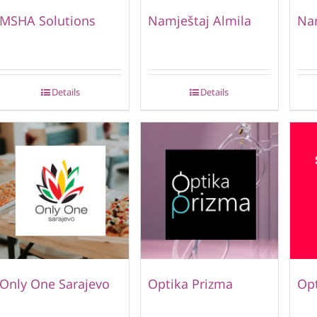
MSHA Solutions
Namještaj Almila
Nam
Details
Details
Only One Sarajevo
Optika Prizma
Opt