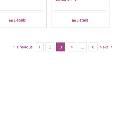
Details
Details
Previous
1
2
3
4
…
8
Next