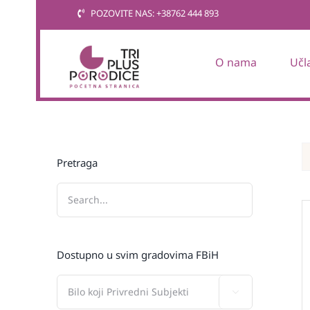
Skip
POZOVITE NAS: +38762 444 893
to
content
O nama
Učl
Pretraga
Dostupno u svim gradovima FBiH
