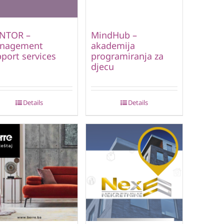
NTOR –
MindHub –
nagement
akademija
port services
programiranja za
djecu
Details
Details