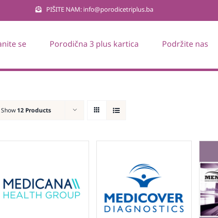
PIŠITE NAM: info@porodicetriplus.ba
anite se
Porodična 3 plus kartica
Podržite nas
Show
12 Products