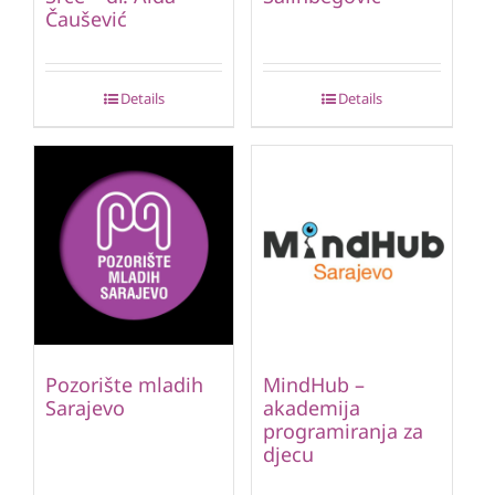
Čaušević
Details
Details
Pozorište mladih
MindHub –
Sarajevo
akademija
programiranja za
djecu