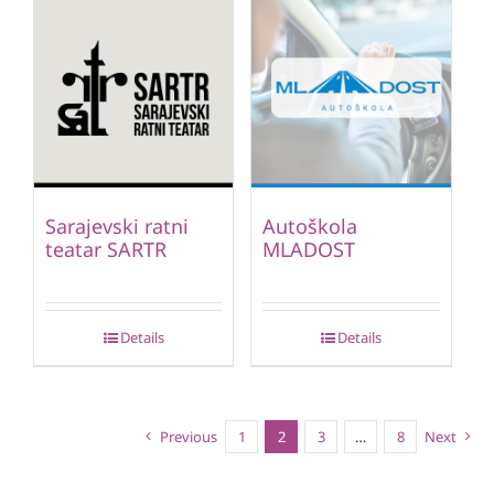
Sarajevski ratni
Autoškola
teatar SARTR
MLADOST
Details
Details
Previous
1
2
3
…
8
Next