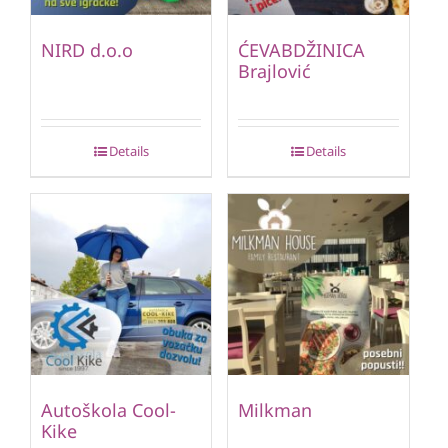
NIRD d.o.o
ĆEVABDŽINICA
Brajlović
Details
Details
Autoškola Cool-
Milkman
Kike